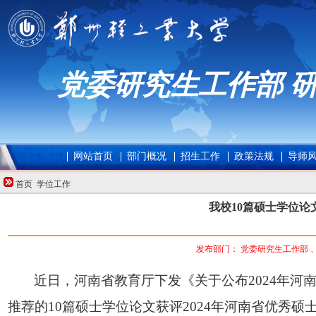
党委研究生工作部 
网站首页
部门概况
招生工作
政策法规
导师
首页
学位工作
我校10篇硕士学位论
发布部门：
党委研究生工作部 
近日，河南省教育厅下发《关于公布
202
4
年河
推荐的
1
0
篇
硕士
学位论文获评
202
4
年河南省优秀
硕