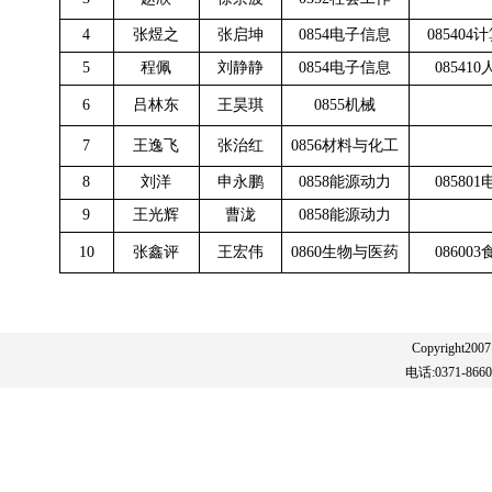
4
张煜之
张启坤
0854电子信息
08540
5
程佩
刘静静
0854电子信息
08541
6
吕林东
王昊琪
0855机械
7
王逸飞
张治红
0856材料与化工
8
刘洋
申永鹏
0858能源动力
08580
9
王光辉
曹泷
0858能源动力
10
张鑫评
王宏伟
0860生物与医药
08600
Copyright20
电话:0371-86608