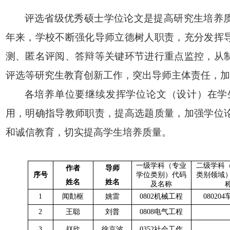
评选省级优秀硕士学位论文是提高研究生
培养
年来，学校不断强化导师立德树人职责，充分发挥
测、匿名评阅、答辩等关键环节进行重点监控，从
评选等研究生教育创新工作，突出导师主体责任，加
各培养单位
要
继续发挥学位论文（设计）在学
用，明确指导教师职责，提高选题质量，加强学位
和诚信教育，切实提高学生培养质量
。
一级学科（专业
二级学科
作者
导师
序号
学位类别）代码
类别领域
姓名
姓名
及名称
1
闻勣枢
姚雷
0802机械工程
08020
2
王聪
刘普
0808电气工程
3
赵欣
徐京波
0352社会工作